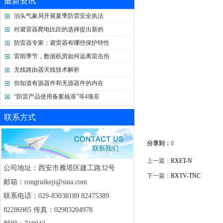
最新资讯
泊头气象局开展夏季防雷安全执法
对避雷器爬电比距的选择提出新的
防雷器专家：避雷器有哪些保护特性
雷雨季节，数据机房如何远离雷击伤
无线路由器天线技术解析
你知道有源器件和无源器件的内在
“防雷产品使用备案核准”等4项非
联系方式
分享到：
0
上一篇：
RXET-N
公司地址：西安市雁塔区建工路32号
下一篇：
RXTV-TNC
邮箱：rongruikeji@sina.com
联系电话：029-83038189 82475389
82286985 传真：02983204978