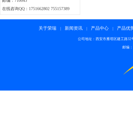
邮编：710043
在线咨询QQ：1751662802 755157389
关于荣瑞
新闻资讯
产品中心
产品优
|
|
|
公司地址：西安市雁塔区建工路32号 邮箱：rong
邮编：7