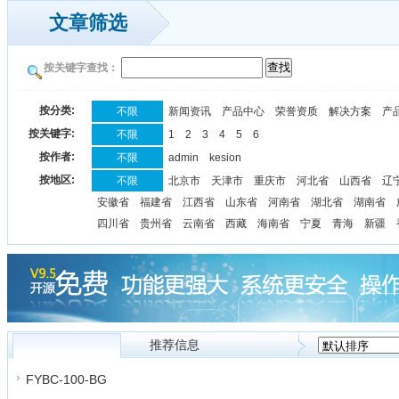
文章筛选
按关键字查找：
按分类:
不限
新闻资讯
产品中心
荣誉资质
解决方案
产
按关键字:
不限
1
2
3
4
5
6
按作者:
不限
admin
kesion
按地区:
不限
北京市
天津市
重庆市
河北省
山西省
辽
安徽省
福建省
江西省
山东省
河南省
湖北省
湖南省
四川省
贵州省
云南省
西藏
海南省
宁夏
青海
新疆
推荐信息
所有信息
FYBC-100-BG